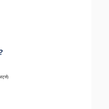
ं?
आर्ट्स)