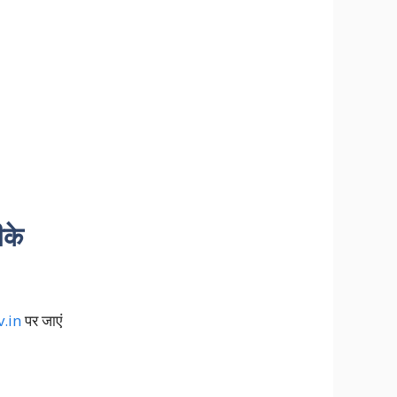
ीके
.in
पर जाएं