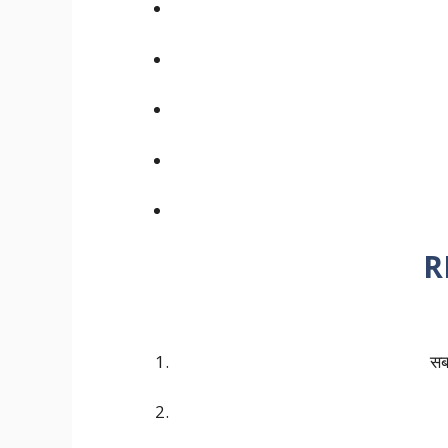
RB
सब